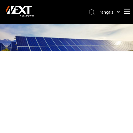
Français
Afrikaans
Kiswahili
ไทย
Italiano
Deutsch
Português
Español
Pусский
العربية
简体中文
English