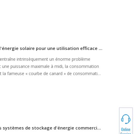
es résidences. Ces pressions convergentes imposent
Comprendre les systèmes de stockage d'énergie solaire pour une utilisation efficace des énergies renouvelables
 entraîne intrinsèquement un énorme problème
ent une puissance maximale à midi, la consommation
réant la fameuse « courbe de canard » de consommation
e précieuse à cause d'une production coupée tout en
Principaux avantages et applications des systèmes de stockage d'énergie commerciaux pour les entreprises