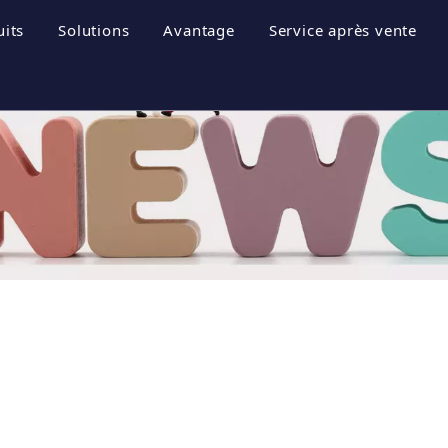
uits
Solutions
Avantage
Service après vente
ociété
ystèmes de stockage d'énergie
Brochures
treprise
nduleur photovoltaïque
Télécharger
onneur
ystème photovoltaïque
FAQ
treprise
Vidéos