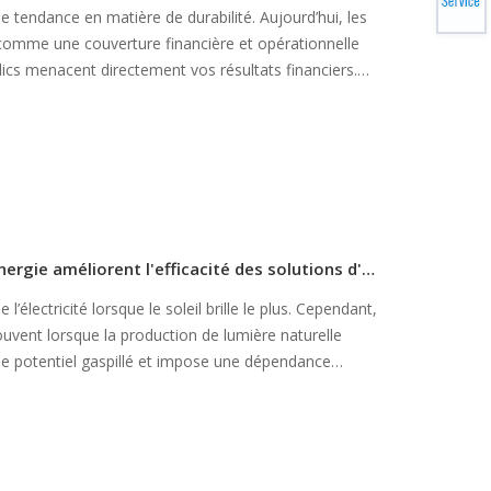
e tendance en matière de durabilité. Aujourd’hui, les
 comme une couverture financière et opérationnelle
ublics menacent directement vos résultats financiers.
tié les pics d’utilisation. Pendant ce temps, les
fournir
Comment les systèmes de stockage d'énergie améliorent l'efficacité des solutions d'énergie solaire
lectricité lorsque le soleil brille le plus. Cependant,
vent lorsque la production de lumière naturelle
rme potentiel gaspillé et impose une dépendance
e stockage d'énergie agissent bien plus qu'une