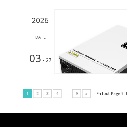
2026
DATE
03
- 27
1
2
3
4
...
9
»
En tout Page 9