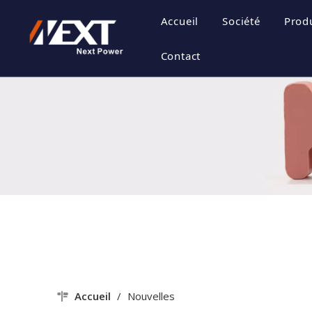
Accueil
Société
Prod
Profil de la s
S
Contact
Culture d'en
O
Certificat H
S
Style de l'en
Accueil
/
Nouvelles