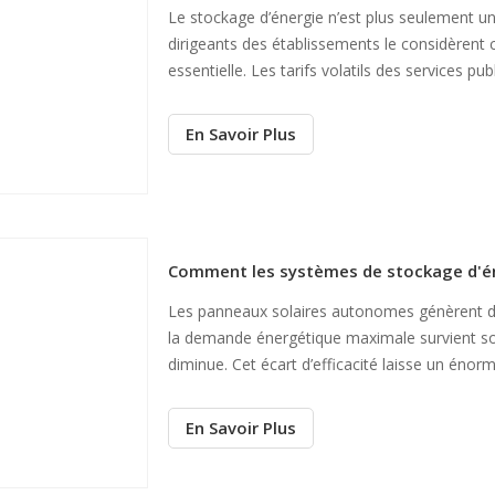
Le stockage d’énergie n’est plus seulement un
dirigeants des établissements le considèrent
essentielle. Les tarifs volatils des services p
La hausse des prix de la demande punit sans pi
réseaux électriques vieillissants ont du mal à 
En Savoir Plus
Les panneaux solaires autonomes génèrent de l’é
la demande énergétique maximale survient sou
diminue. Cet écart d’efficacité laisse un éno
continue au réseau. Les systèmes modernes d
simple sauvegarde
En Savoir Plus