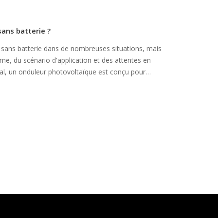
sans batterie ?
 sans batterie dans de nombreuses situations, mais
e, du scénario d'application et des attentes en
éral, un onduleur photovoltaïque est conçu pour
olaire en électricité CA utilisable.