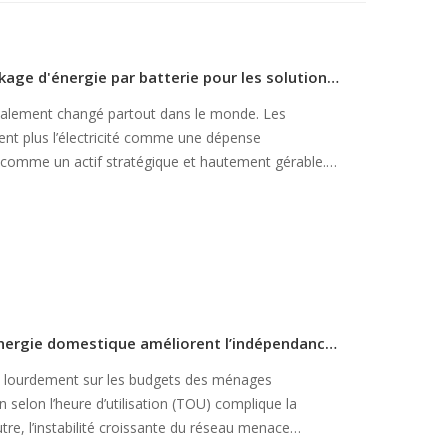
Un guide complet des systèmes de stockage d'énergie par batterie pour les solutions d'alimentation modernes
talement changé partout dans le monde. Les
rent plus l’électricité comme une dépense
ité comme un actif stratégique et hautement gérable.
ès vulnérables aux perturbations et à la volatilité des
Comment les systèmes de stockage d’énergie domestique améliorent l’indépendance énergétique et réduisent les coûts
se lourdement sur les budgets des ménages
 selon l’heure d’utilisation (TOU) complique la
tre, l’instabilité croissante du réseau menace