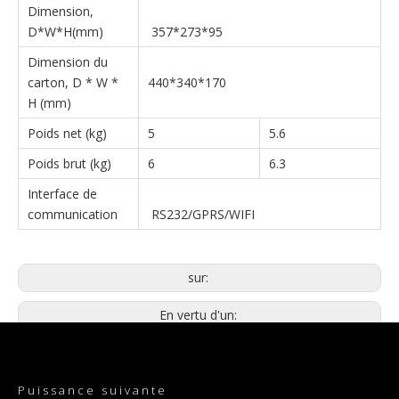
Dimension,
D*W*H(mm)
357*273*95
Dimension du
carton, D * W *
440*340*170
H (mm)
Poids net (kg)
5
5.6
Poids brut (kg)
6
6.3
Interface de
communication
RS232/GPRS/WIFI
sur:
En vertu d'un:
Onduleur solaire hors réseau de 1,6 kW
Puissance suivante