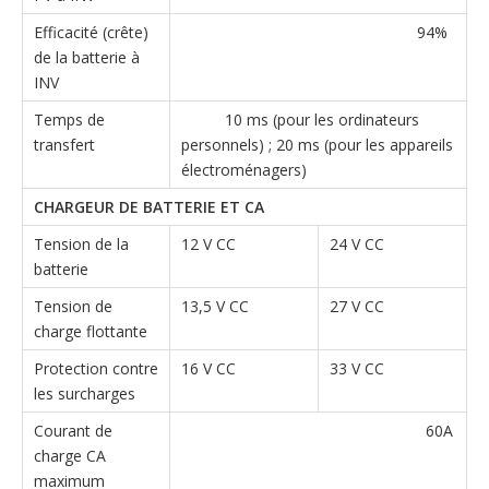
Efficacité (crête)
94%
de la batterie à
INV
Temps de
10 ms (pour les ordinateurs
transfert
personnels) ; 20 ms (pour les appareils
électroménagers)
CHARGEUR DE BATTERIE ET ​​CA
Tension de la
12 V CC
24 V CC
batterie
Tension de
13,5 V CC
27 V CC
charge flottante
Protection contre
16 V CC
33 V CC
les surcharges
Courant de
60A
charge CA
maximum