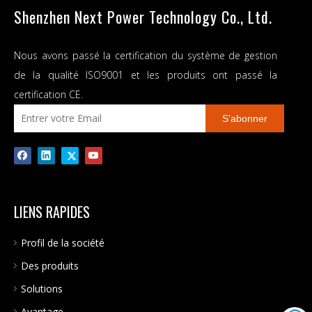
Onduleur solaire domestique hors réseau
Shenzhen Next Power Technology Co., Ltd.
Fabricant d'onduleurs solaires
Nous avons passé la certification du système de gestion
Onduleur solaire d'usine d'origine
de la qualité ISO9001 et les produits ont passé la
Chargeur solaire MPPT 80A
certification CE.
S’abonner
LIENS RAPIDES
Profil de la société
Des produits
Solutions
Avantage