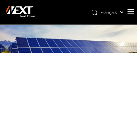
Français
Afrikaans
Kiswahili
ไทย
Italiano
Deutsch
Português
Español
Pусский
العربية
简体中文
English