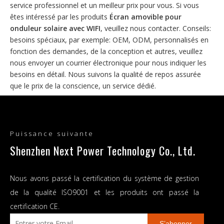
service professionnel et un meilleur prix pour vous. Si vous
êtes intéressé par les produits
Écran amovible pour
onduleur solaire avec WIFI
, veuillez nous contacter. Conseils:
besoins spéciaux, par exemple: OEM, ODM, personnalisés en
fonction des demandes, de la conception et autres, veuillez
nous envoyer un courrier électronique pour nous indiquer les
besoins en détail. Nous suivons la qualité de repos assurée
que le prix de la conscience, un service dédié.
Aucun produit trouvé
Puissance suivante
Shenzhen Next Power Technology Co., Ltd.
Nous avons passé la certification du système de gestion
de la qualité ISO9001 et les produits ont passé la
certification CE.
S’abonner