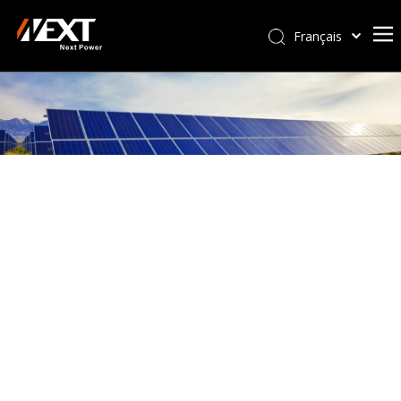
Français
Afrikaans
Kiswahili
ไทย
Italiano
Deutsch
Português
Español
Pусский
العربية
简体中文
English