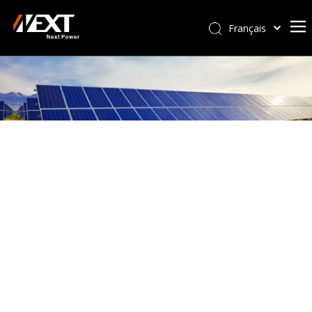
Français
Afrikaans
Kiswahili
ไทย
Italiano
Deutsch
Português
Español
Pусский
العربية
简体中文
English