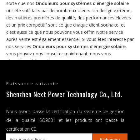
sorte que nos
Onduleurs pour systèmes d’énergie solaire
ont été satisfaits par de nombreux clients. Un design extrême,
des matières premières de qualité, des performances élevées
et un prix compétitif sont ce que chaque client souhaite, et
c'est aussi ce que nous pouvons vous offrir. Notre service
après-vente est également essentiel. Si vous êtes intéressé par
nos services
Onduleurs pour systèmes d’énergie solaire
,
vous pouvez nous consulter maintenant, nous vous
répondrons à temps!
Puissance suivante
Shenzhen Next Power Technology Co., Ltd.
Nous avons passé la certification du système de gestion
de la qualité ISO9001 et les produits ont passé la
certification CE.
Onduleurs tout-en-un à
S’abonner