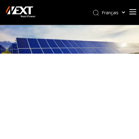
Français
Afrikaans
Kiswahili
ไทย
Italiano
Deutsch
Português
Español
Pусский
العربية
简体中文
English